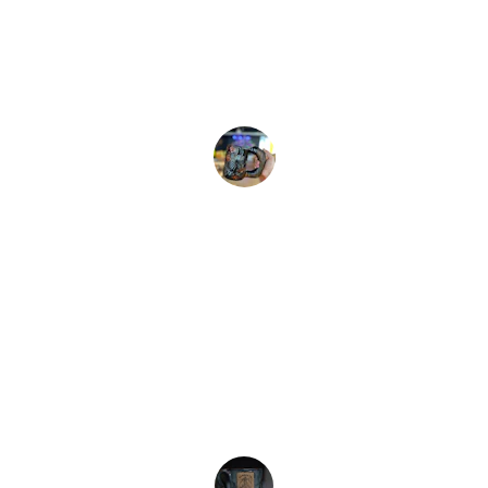
As canecas da Brisa são incríveis e 
únicas!
Ana L.
★★★★★
Adorei a personalização! Super 
recomendo a Brisa.